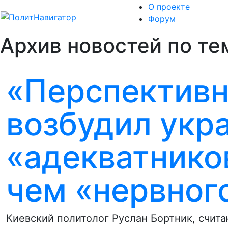
О проекте
Форум
Архив новостей по тем
«Перспективн
возбудил укр
«адекватнико
чем «нервног
Киевский политолог Руслан Бортник, счит