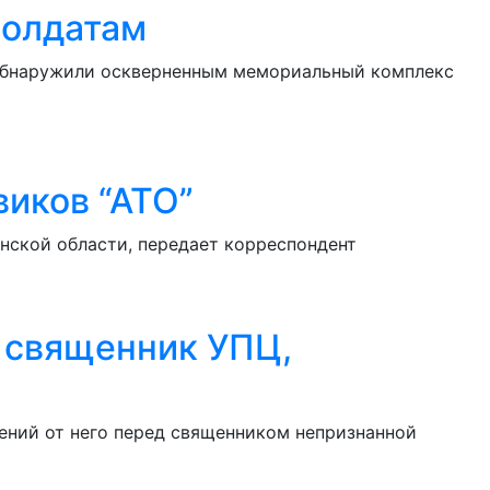
солдатам
 обнаружили оскверненным мемориальный комплекс
виков “АТО”
нской области, передает корреспондент
и священник УПЦ,
ений от него перед священником непризнанной