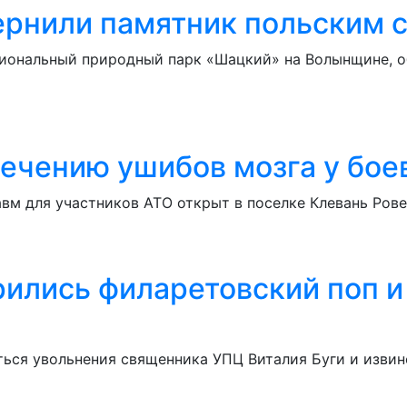
ернили памятник польским 
ациональный природный парк «Шацкий» на Волынщине,
ечению ушибов мозга у бое
вм для участников АТО открыт в поселке Клевань Рове
рились филаретовский поп 
ться увольнения священника УПЦ Виталия Буги и извин