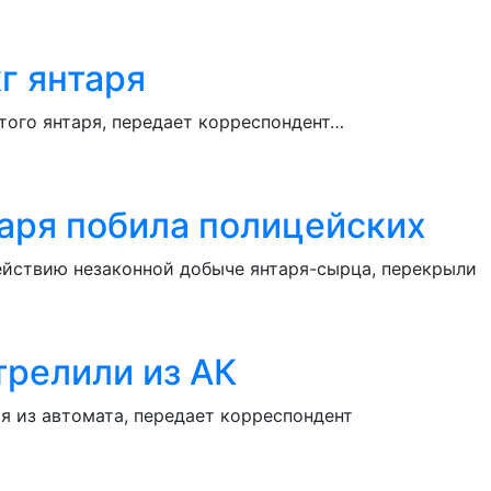
г янтаря
того янтаря, передает корреспондент…
таря побила полицейских
ействию незаконной добыче янтаря-сырца, перекрыли
трелили из АК
я из автомата, передает корреспондент