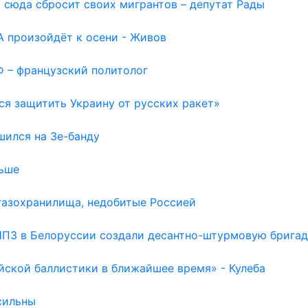
 сюда сбросит своих мигрантов – депутат Рады
 произойдёт к осени - Живов
Ф – французский политолог
ся защитить Украину от русских ракет»
шился на Зе-банду
льше
газохранилища, недобитые Россией
НПЗ в Белоруссии создали десантно-штурмовую бригад
йской баллистики в ближайшее время» - Кулеба
сильны