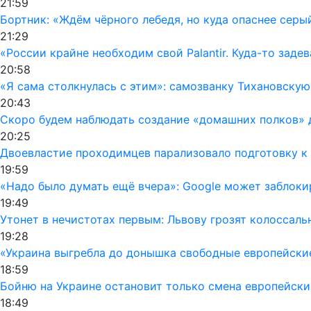
21:59
Бортник: «Ждём чёрного лебедя, но куда опаснее серы
21:29
«России крайне необходим свой Palantir. Куда-то заде
20:58
«Я сама столкнулась с этим»: самозванку Тихановску
20:43
Скоро будем наблюдать создание «домашних полков» 
20:25
Двоевластие проходимцев парализовало подготовку к 
19:59
«Надо было думать ещё вчера»: Google может заблок
19:49
Утонет в нечистотах первым: Львову грозят колоссал
19:28
«Украина выгребла до донышка свободные европейски
18:59
Бойню на Украине остановит только смена европейски
18:49