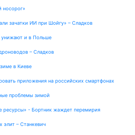
й носорог»
вали зачатки ИИ при Шойгу» – Сладков
ю унижают и в Польше
дроноводов – Сладков
зиме в Киеве
ировать приложения на российских смартфонах
ьные проблемы зимой
е ресурсы» - Бортник жаждет перемирия
х элит – Станкевич