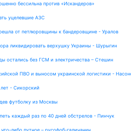
ершенно бессильна против «Искандеров»
шать уцелевшие АЗС
ерешла от петлюровщины к бандеровщине - Уралов
Пора ликвидировать верхушку Украины - Шурыгин
оды остались без ГСМ и электричества – Стешин
сийской ПВО и выносом украинской логистики - Насон
 лет - Сикорский
идев футболку из Москвы
петь каждый раз по 40 дней обстрелов - Пинчук
 что-либо путное – русофоб-галичанин