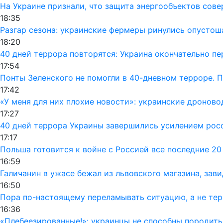
На Украине признали, что защита энергообъектов сов
18:35
Разгар сезона: украинские фермеры ринулись опусто
18:20
40 дней террора повторятся: Украина окончательно п
17:54
Понты Зеленского не помогли в 40-дневном терроре. 
17:42
«У меня для них плохие новости»: украинские дронов
17:27
40 дней террора Украины завершились усилением рос
17:17
Польша готовится к войне с Россией все последние 20
16:59
Галичанин в ужасе бежал из львовского магазина, зав
16:50
Пора по-настоящему переламывать ситуацию, а не тер
16:36
«Плебеезированные!»: украинцы не способны породить