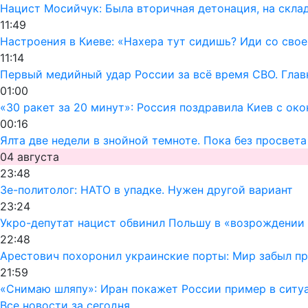
Нацист Мосийчук: Была вторичная детонация, на скла
11:49
Настроения в Киеве: «Нахера тут сидишь? Иди со свое
11:14
Первый медийный удар России за всё время СВО. Глав
01:00
«30 ракет за 20 минут»: Россия поздравила Киев с ок
00:16
Ялта две недели в знойной темноте. Пока без просвета
04 августа
23:48
Зе-политолог: НАТО в упадке. Нужен другой вариант
23:24
Укро-депутат нацист обвинил Польшу в «возрождении
22:48
Арестович похоронил украинские порты: Мир забыл пр
21:59
«Снимаю шляпу»: Иран покажет России пример в ситуа
Все новости за сегодня