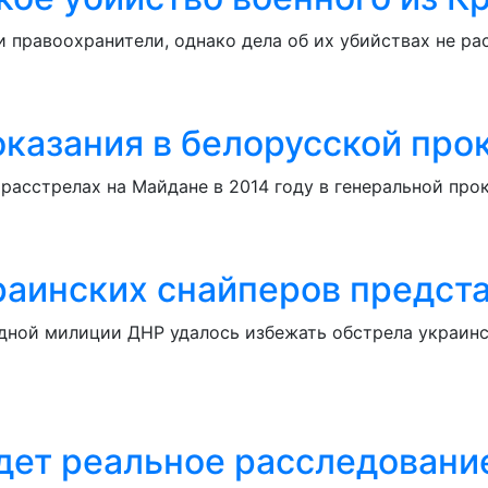
 правоохранители, однако дела об их убийствах не ра
казания в белорусской про
 расстрелах на Майдане в 2014 году в генеральной пр
раинских снайперов предст
ной милиции ДНР удалось избежать обстрела украин
дет реальное расследование