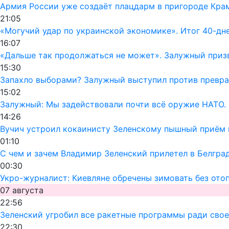
Армия России уже создаёт плацдарм в пригороде Кра
21:05
«Могучий удар по украинской экономике». Итог 40-дн
16:07
«Дальше так продолжаться не может». Залужный призв
15:30
Запахло выборами? Залужный выступил против превра
15:02
Залужный: Мы задействовали почти всё оружие НАТО. 
14:26
Вучич устроил кокаинисту Зеленскому пышный приём 
01:10
С чем и зачем Владимир Зеленский прилетел в Белгра
00:30
Укро-журналист: Киевляне обречены зимовать без ото
07 августа
22:56
Зеленский угробил все ракетные программы ради своег
22:30