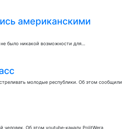
лись американскими
ы не было никакой возможности для…
асс
бстреливать молодые республики. Об этом сообщили
 человек. Об этом youtube-каналу PolitWera