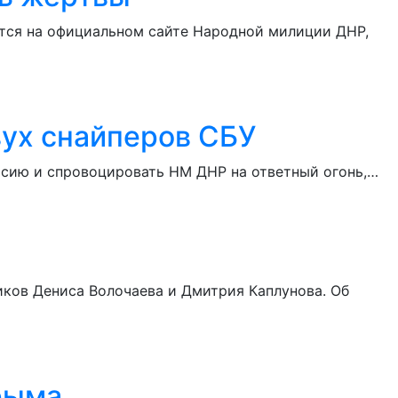
ется на официальном сайте Народной милиции ДНР,
вух снайперов СБУ
рсию и спровоцировать НМ ДНР на ответный огонь,…
ков Дениса Волочаева и Дмитрия Каплунова. Об
рыма