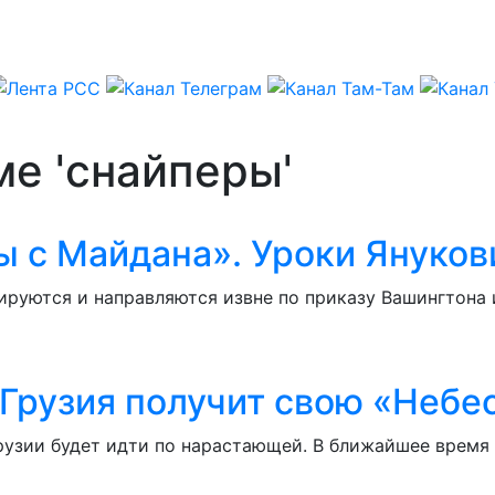
ме 'снайперы'
ы с Майдана». Уроки Януко
ируются и направляются извне по приказу Вашингтона 
 Грузия получит свою «Небе
Грузии будет идти по нарастающей. В ближайшее время