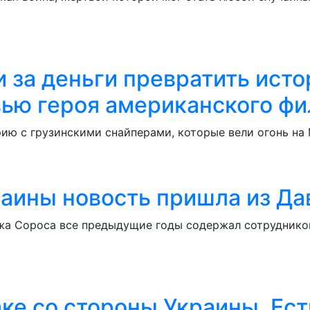
 за деньги превратить ист
вью героя американского ф
ю с грузинскими снайперами, которые вели огонь на М
раины новость пришла из Да
жа Сороса все предыдущие годы содержал сотрудников
аке со стороны Украины. Ес