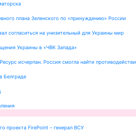
маторска
евного плана Зеленского по «принуждению» России
ал согласиться на унизительный для Украины мир
щения Украины в «ЧВК Запада»
Ресурс исчерпан. Россия смогла найти противодейств
в Белграде
д
пления
о проекта FirePoint – генерал ВСУ