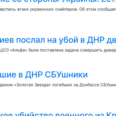
рглись атаке украинских снайперов. Об этом сообща
иев послал на убой в ДНР д
ЦСО «Альфа» была поставлена задача совершить диве
шие в ДНР СБУшники
деном «Золотая Звезда» погибших на Донбассе СБУшни
кое убийство военного из К