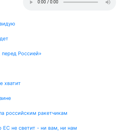
авидую
удет
 перед Россией»
е хватит
аине
рла российским ракетчикам
 ЕС не светит - ни вам, ни нам