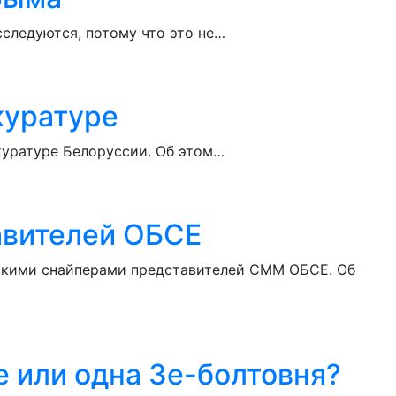
сследуются, потому что это не…
куратуре
окуратуре Белоруссии. Об этом…
авителей ОБСЕ
скими снайперами представителей СММ ОБСЕ. Об
 или одна Зе-болтовня?