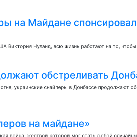
ры на Майдане спонсирова
ША Виктория Нуланд, всю жизнь работают на то, чтоб
должают обстреливать Донб
огня, украинские снайперы в Донбассе продолжают о
перов на майдане»
ая война, жертвой которой мог стать любой случайный