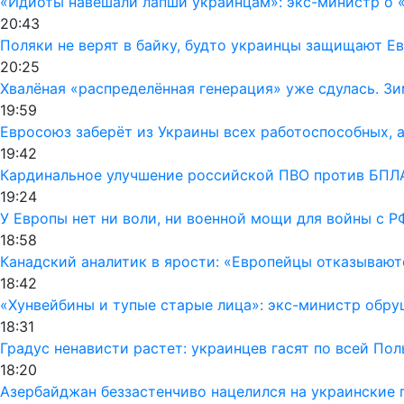
«Идиоты навешали лапши украинцам»: экс-министр о «
20:43
Поляки не верят в байку, будто украинцы защищают Ев
20:25
Хвалёная «распределённая генерация» уже сдулась. Зи
19:59
Евросоюз заберёт из Украины всех работоспособных, а
19:42
Кардинальное улучшение российской ПВО против БПЛА
19:24
У Европы нет ни воли, ни военной мощи для войны с Р
18:58
Канадский аналитик в ярости: «Европейцы отказывают
18:42
«Хунвейбины и тупые старые лица»: экс-министр обру
18:31
Градус ненависти растет: украинцев гасят по всей По
18:20
Азербайджан беззастенчиво нацелился на украинские 