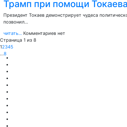
Трамп при помощи Токаева 
Президент Токаев демонстрирует чудеса политическ
позвонил…
читать...
Комментариев нет
Страница 1 из 8
1
2
3
4
5
…
8