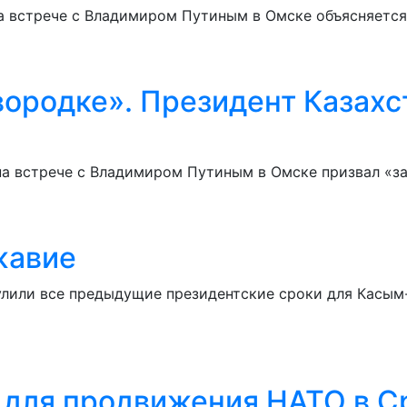
встрече с Владимиром Путиным в Омске объясняется 
вородке». Президент Казахс
а встрече с Владимиром Путиным в Омске призвал «за
жавие
улили все предыдущие президентские сроки для Касым
м для продвижения НАТО в 