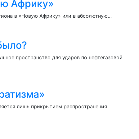
ую Африку»
гиона в «Новую Африку» или в абсолютную…
 было?
ушное пространство для ударов по нефтегазовой
аратизма»
вляется лишь прикрытием распространения