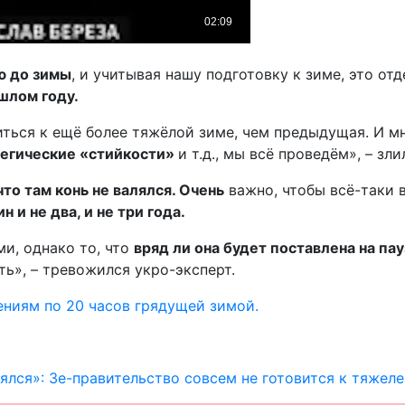
ю до зимы
, и учитывая нашу подготовку к зиме, это от
шлом году.
виться к ещё более тяжёлой зиме, чем предыдущая. И 
атегические «стийкости»
и т.д., мы всё проведём», – зл
что там конь не валялся. Очень
важно, чтобы всё-таки в
 и не два, и не три года.
и, однако то, что
вряд ли она будет поставлена на пау
ыть», – тревожился укро-эксперт.
ениям по 20 часов грядущей зимой.
лялся»: Зе-правительство совсем не готовится к тяжел