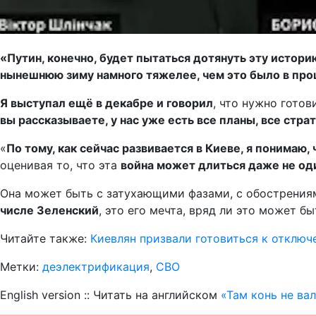
«Путин, конечно, будет пытаться дотянуть эту истори
нынешнюю зиму намного тяжелее, чем это было в про
Я выступал ещё в декабре и говорил
, что нужно гото
вы рассказываете, у нас уже есть все планы, все стр
«
По тому, как сейчас развивается в Киеве, я понимаю, 
оценивая то, что эта
война может длиться даже не один
Она может быть с затухающими фазами, с обострениям
числе Зеленский
, это его мечта, вряд ли это может б
Читайте также:
Киевлян призвали готовиться к отключ
Метки:
деэлектрификация
,
СВО
English version :: Читать на английском
«Там конь не ва