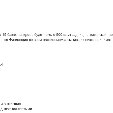
а на 15 базах пиндосов будет  около 500 штук задниц негритянских -
я вся Финляндия со всем населением.а выживших никто принимать н
р!
 и выжившие

кидываются святыми