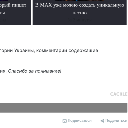
торый пишет
В MAX уже можно создать уникальную
ты
песню
енд!
За 2 минуты
тории Украины, комментарии содержащие
ния.
Спасибо за понимание!
Подписаться
Поделиться