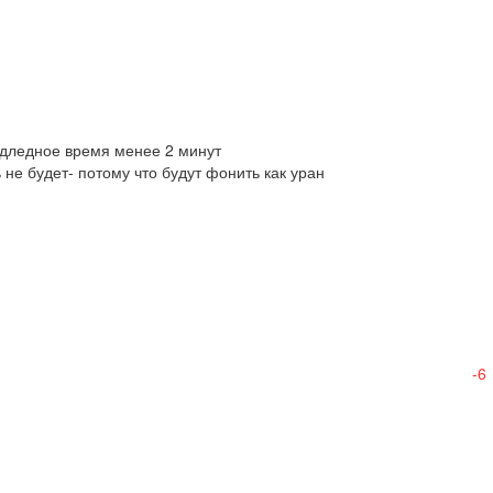
подледное время менее 2 минут 

е будет- потому что будут фонить как уран

-6