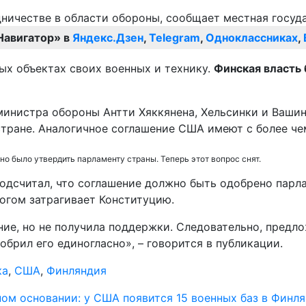
Навигатор» в
Яндекс.Дзен
,
Telegram
,
Одноклассниках
,
ых объектах своих военных и технику.
Финская власть 
инистра обороны Антти Хяккянена, Хельсинки и Вашин
стране. Аналогичное соглашение США имеют с более че
о было утвердить парламенту страны. Теперь этот вопрос снят.
подсчитал, что соглашение должно быть одобрено пар
ногом затрагивает Конституцию.
ние, но не получила поддержки. Следовательно, предл
обрил его единогласно», – говорится в публикации.
ка
,
США
,
Финляндия
ном основании: у США появится 15 военных баз в Финл