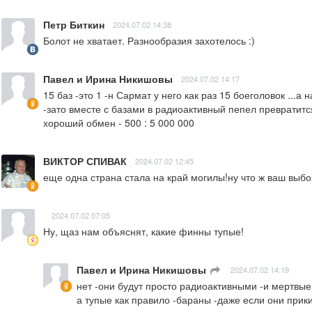
Петр Биткин
2024.07.02 14:38
Болот не хватает. Разнообразия захотелось :)
Павел и Ирина Никишовы
2024.07.02 14:17
15 баз -это 1 -н Сармат у него как раз 15 боеголовок ...
-зато вместе с базами в радиоактивный пепел превратитс
хороший обмен - 500 : 5 000 000
ВИКТОР СПИВАК
2024.07.02 12:45
еще одна страна стала на край могилы!ну что ж ваш выбо
2024.07.02 07:05
Ну, щаз нам объяснят, какие финны тупые!
Павел и Ирина Никишовы
ㅤ
2024.07.02 14:19
нет -они будут просто радиоактивными -и мертвые
а тупые как правило -бараны -даже если они при