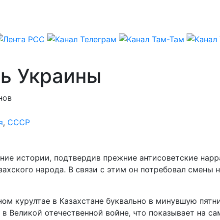
ть Украины
нов
я
,
СССР
ание истории, подтвердив прежние антисоветские нар
хского народа. В связи с этим он потребовал смены н
ьном курултае в Казахстане буквально в минувшую пятн
в Великой отечественной войне, что показывает на с