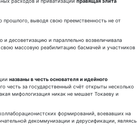
ьных расходов и приватизации
правящая элита
о прошлого, выводя свою преемственность не от
ю и десоветизацию и параллельно возвеличивала
а свою массовую реабилитацию басмачей и участников
ации
названы в честь основателя и идейного
его честь за государственный счёт открыты несколько
акая мифологизация никак не мешает Токаеву и
в коллаборационистских формирований, воевавших на
ончательной декоммунизации и дерусификации, являясь