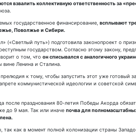
ются взвалить коллективную ответственность за «прес
юза.
аемых государственное финансирование,
всплывают тре
ржье, Поволжье и Сибири.
ол» («Светлый путь») подготовила законопроект о при
еступным государством. Согласно этому закону, пред
ворит о том, что
он списывался с аналогичного украин
 вине Ленина и Сталина.
прелюдия к тому, чтобы запустить этот уже готовый за
запрете коммунистической идеологии и советской симв
ода после празднования 80-летия Победы Акорда обязат
е до 9 мая. Так или иначе
почва для полномасштабны
лена.
ы, так как в момент полной колонизации страны Запа