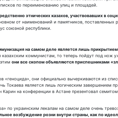
списков по переименованию улиц и площадей.
редственно этнических казахов, участвовавших в соц
сновном от наименований и памятников, поставленных
тус союзной республики.
ммунизация на самом деле является лишь прикрытие
я казахским коммунистам, то теперь пойдут под нож у
к этим
они все скопом объявляются приспешниками «зл
ков «геноцида», они официально вычеркиваются из спи
речь Токаева является лишь логическим завершением п
 Карин на конференции в Астане презентовал семитом
а» по украинским лекалам на самом деле очень тревож
ьное возбуждение розни внутри страны, как по идеоло