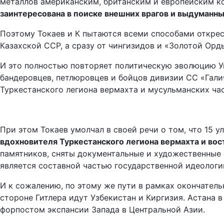
металлов американским, британским и европейским к
заинтересована в поиске внешних врагов и выдуманны
Поэтому Токаев и К пытаются всеми способами открес
Казахской ССР, а сразу от чингизидов и «Золотой Орд
И это полностью повторяет политическую эволюцию У
бандеровцев, петлюровцев и бойцов дивизии СС «Гали
Туркестанского легиона вермахта и мусульманских ча
При этом Токаев умолчал в своей речи о том, что 15
вдохновителя Туркестанского легиона вермахта и во
памятников, сняты документальные и художественные 
является составной частью государственной идеологи
И к сожалению, по этому же пути в рамках окончател
стороне Гитлера идут Узбекистан и Киргизия. Астана 
форпостом экспансии Запада в Центральной Азии.