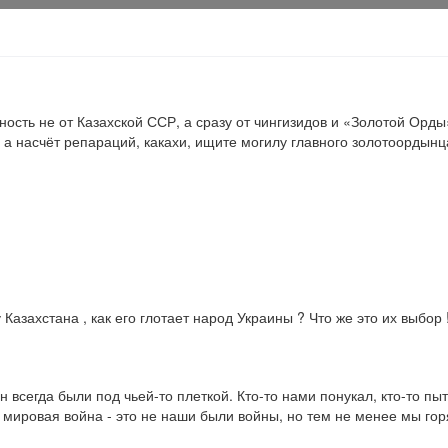
ость не от Казахской ССР, а сразу от чингизидов и «Золотой Орды
 а насчёт репараций, какахи, ищите могилу главного золотоордынца
азахстана , как его глотает народ Украины ? Что же это их выбор 
всегда были под чьей-то плеткой. Кто-то нами понукал, кто-то пыта
мировая война - это не наши были войны, но тем не менее мы горя