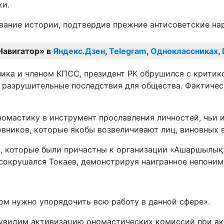
ки.
Навигатор» в
Яндекс.Дзен
,
Telegram
,
Одноклассниках
,
ика и членом КПСС, президент РК обрушился с критик
 разрушительные последствия для общества. Фактическ
ономастику в инструмент прославления личностей, чьи
вников, которые якобы возвеличивают лиц, виновных в
х, которые были причастны к организации «Ашаршылық»
 сокрушался Токаев, демонстрируя наигранное непоним
лом нужно упорядочить всю работу в данной сфере».
 увидим активизацию ономастических комиссий при ак