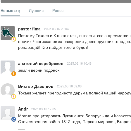
Новые
Лучшие
Ранее
(31)
pastor fima
2025.03.16 20:04
Поэтому Токаев и К пытаются , вывести  свою преемственн
прочих Чингисханов за разорения древнерусских городов.
репараций! Кто найдёт того и будет!
анатолий серебряков
2025.03.16 10:48
земли верни подонок
Виктор Давыдов
2025.03.16 09:08
Токаев желает преподнести дерьма полной чашей народу К
Andr
2025.03.15 17:55
Можно процитировать Лукашенко: Беларусь да и Казахстан 
Отечественная война 1812 года, Первая мировая, Вторая 
___
