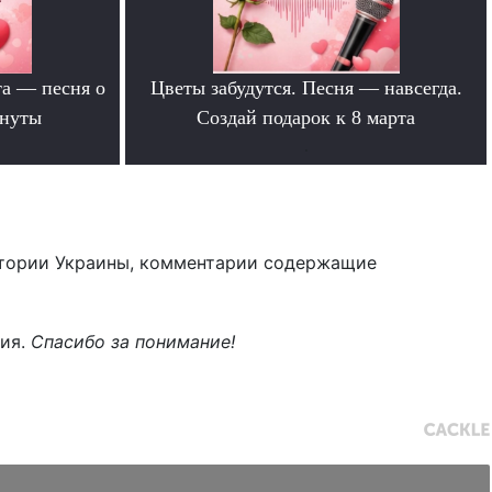
та — песня о
Цветы забудутся. Песня — навсегда.
инуты
Создай подарок к 8 марта
.
тории Украины, комментарии содержащие
ния.
Спасибо за понимание!