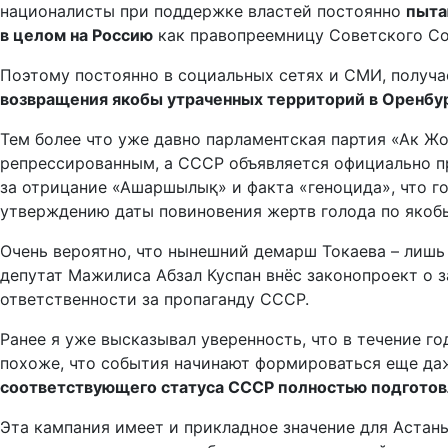
националисты при поддержке властей постоянно
пыта
в целом на Россию
как правопреемницу Советского Со
Поэтому постоянно в социальных сетях и СМИ, получ
возвращения якобы утраченных территорий в Оренбу
Тем более что уже давно парламентская партия «Ак Ж
репрессированным, а СССР объявляется официально пр
за отрицание «Ашаршылық» и факта «геноцида», что го
утверждению даты повиновения жертв голода по якобы
Очень вероятно, что нынешний демарш Токаева – лишь 
депутат Мажилиса Абзал Куспан внёс законопроект о 
ответственности за пропаганду СССР.
Ранее я уже высказывал уверенность, что в течение г
похоже, что события начинают формироваться еще даж
соответствующего статуса СССР полностью подготов
Эта кампания имеет и прикладное значение для Астан