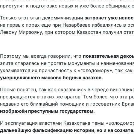
приступят к подготовке новых и уже более обширных 
Только этот этап декоммунизации
затронет уже непос
на первых порах еще при Назарбаеве избавлялись в о
Левону Мирзояну, при котором Казахстан получил ста
Поэтому мы всегда говорили, что
показательная деко
элита старалась не трогать монументы и наименовани
указывается их причастность к «голодомору», так ка
умерщвлявшего массово бедных казахов.
Посыл понятен, так как оказавшись в череде виновни
превращаются в таких же врагов. Тем более, что эта 
недавно его ближайший помощник и госсоветник Ерлан
изображён преступным государством.
И эксплуатация властями Казахстана темы «uолодомор
дальнейшую фальсификацию истории, но и на сознател