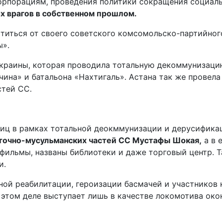
орпорациям, проведения политики сокращения социал
х врагов в собственном прошлом.
титься от своего советского комсомольско-партийног
ы».
краины, которая проводила тотальную декоммунизаци
чина» и батальона «Нахтигаль». Астана так же провел
стей СС.
 улиц в рамках тотальной деокммунизации и дерусифик
сточно-мусульманских частей СС Мустафы Шокая,
а в 
фильмы, названы библиотеки и даже торговый центр. Т
и.
ьной реабилитации, героизации басмачей и участнико
в этом деле выступает лишь в качестве локомотива ок