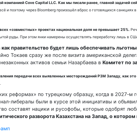
 компанией Cove Capital LLC. Как мы писали ранее, главной задачей с
всё и поэтому через Bloomberg произошёл вброс о готовящихся санкциях в
о всех «совместных» проектах национальная доля не превышает 25%.
Реч
бытой руды. При этом янки намерены осуществлять переработку лишь в СШ
а как правительство будет лишь обеспечивать льготны
айно Токаев сразу же после визита американской деле
 незаконных активов семьи Назарбаева в
Комитет по з
твления передачи всех выявленных месторождений РЗМ Западу, как это 
.
их реформах» по турецкому образцу, когда в 2027-м г
нал-либералы были в курсе этой инициативы и объяви
во составят нацики и русофобы, которые одобрят люб
тического разворота Казахстана на Запад, о котором
рамп