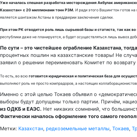
Уже началась спешная разработка месторождения Акбулак американской
Казахстан» с 20 миллионами тонн РЗМ.
И ради этого Вашингтон готов на 
является шантажом Астаны в преддверии заключения сделки.
При этом РК отводится роль лишь сырьевой базы и статиста, так как в
республики даже не планируется, а будет осуществляться лишь вывоз до
По сути – это чистейшее ограбление Казахстана, тогд
процентных пошлин на казахстанские товары! Не случ
заявил о решении переименовать Комитет по возврату
То есть, во всю
готовится юридическая и политическая база для осущес
выполняют роль не просто компрадоров, а настоящих коллаборационистов
Именно с этой целью Токаев объявил о «демократическ
выборы будут допущены только партии. Причём, нацио
из ОДКБ и ЕАЭС.
Нет никаких сомнений, что большинст
Фактически началось оформление того самого геополи
Метки:
Казахстан
,
редкоземельные металлы
,
Токаев
,
Т