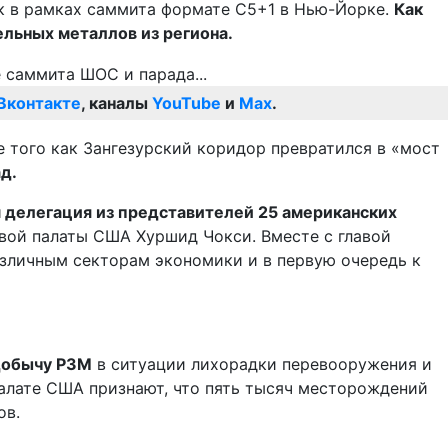
ик в рамках саммита формате С5+1 в Нью-Йорке.
Как
ельных металлов из региона.
Вконтакте
, каналы
YouTube
и
Max
.
е того как Зангезурский коридор превратился в «мост
д.
 делегация из представителей 25 американских
рговой палаты США Хуршид Чокси. Вместе с главой
зличным секторам экономики и в первую очередь к
 добычу РЗМ
в ситуации лихорадки перевооружения и
палате США признают, что пять тысяч месторождений
ов.