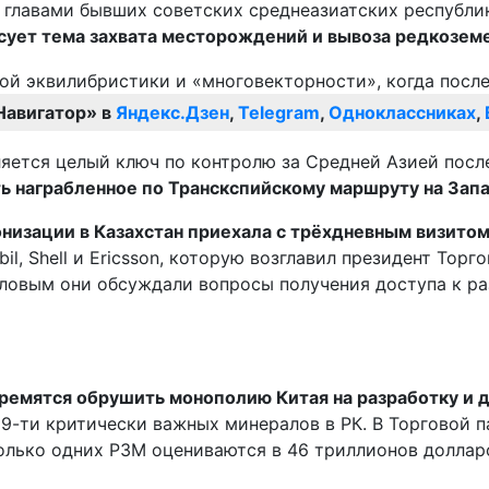
 с главами бывших советских среднеазиатских республ
есует тема захвата месторождений и вывоза редкозем
Навигатор» в
Яндекс.Дзен
,
Telegram
,
Одноклассниках
,
ляется целый ключ по контролю за Средней Азией посл
ь награбленное по Транскспийскому маршруту на Запа
низации в Казахстан приехала с трёхдневным визитом
obil, Shell и Ericsson, которую возглавил президент То
ловым они обсуждали вопросы получения доступа к ра
стремятся обрушить монополию Китая на разработку и
19-ти критически важных минералов в РК. В Торговой 
только одних РЗМ оцениваются в 46 триллионов доллар