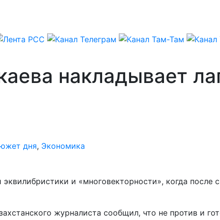
аева накладывает лап
южет дня
,
Экономика
й эквилибристики и «многовекторности», когда после
ахстанского журналиста сообщил, что не против и гот