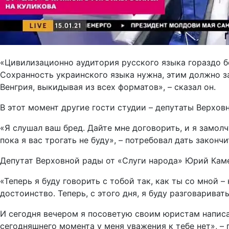
«Цивилизационно аудитория русского языка гораздо б
Сохранность украинского языка нужна, этим должно за
Венгрия, выкидывая из всех форматов», – сказал он.
В этот момент другие гости студии – депутаты Верхов
«Я слушал ваш бред. Дайте мне договорить, и я замолч
пока я вас трогать не буду», – потребовал дать законч
Депутат Верховной рады от «Слуги народа» Юрий Камел
«Теперь я буду говорить с тобой так, как ты со мной –
достоинство. Теперь, с этого дня, я буду разговариват
И сегодня вечером я посоветую своим юристам написат
сегодняшнего момента у меня уважения к тебе нет», – 