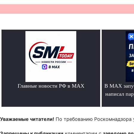
Главные новости РФ в MAX
В MAX запус
.
написал па
Уважаемые читатели!
По требованию Роскомнадзора 
Запрещены к публикации
комментарии с
заведомо л