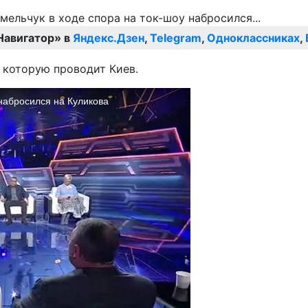
Навигатор» в
Яндекс.Дзен
,
Telegram
,
Одноклассниках
,
 которую проводит Киев.