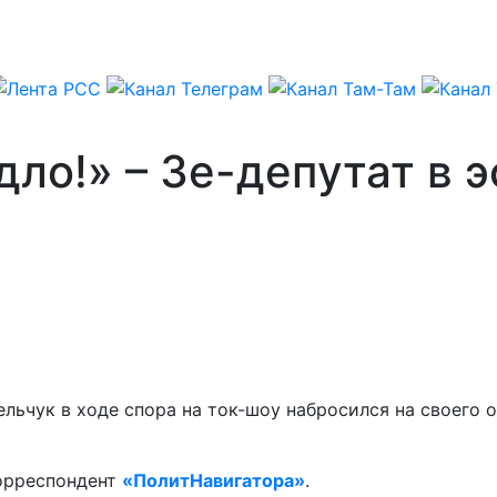
дло!» – Зе-депутат в 
ьчук в ходе спора на ток-шоу набросился на своего о
корреспондент
«ПолитНавигатора»
.