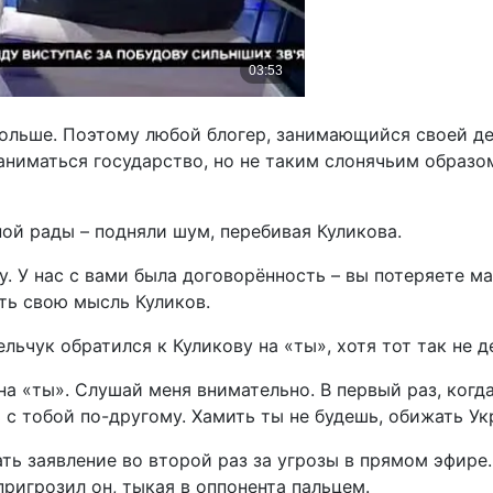
ольше. Поэтому любой блогер, занимающийся своей де
ниматься государство, но не таким слонячьим образом
ной рады – подняли шум, перебивая Куликова.
у. У нас с вами была договорённость – вы потеряете ма
ить свою мысль Куликов.
ьчук обратился к Куликову на «ты», хотя тот так не д
 на «ты». Слушай меня внимательно. В первый раз, когд
ь с тобой по-другому. Хамить ты не будешь, обижать Ук
ь заявление во второй раз за угрозы в прямом эфире.
пригрозил он, тыкая в оппонента пальцем.