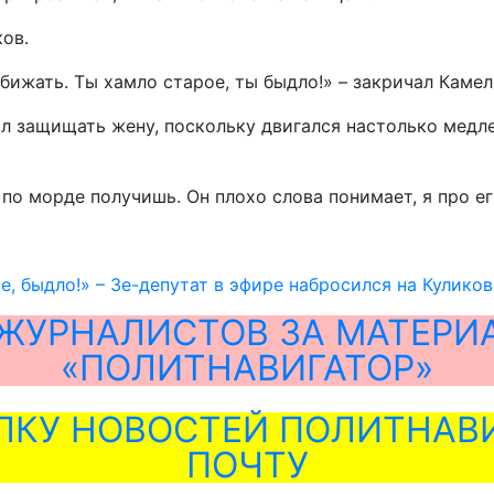
ков.
ижать. Ты хамло старое, ты быдло!» – закричал Камель
л защищать жену, поскольку двигался настолько медл
по морде получишь. Он плохо слова понимает, я про его
е, быдло!» – Зе-депутат в эфире набросился на Куликов
ЖУРНАЛИСТОВ ЗА МАТЕРИ
«ПОЛИТНАВИГАТОР»
ЛКУ НОВОСТЕЙ ПОЛИТНАВИ
ПОЧТУ