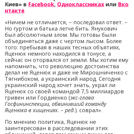
Киев» в
Facebook
,
Одноклассниках
или
Вко
нтакте
«Ничем не отличается, – последовал ответ. –
Но гуртом и батька легче бить. Янукович
был абсолютным злом. Мы готовы были
объединяться даже с чертом лысом. Более
того: пребывая в наших тесных объятиях,
Яценюк немного находился в тонусе, а
сейчас он оторвался от земли. Мы хотим ему
напомнить, что революцию достоинства
делал не Яценюк и даже не Мирошниченко с
Тягнибоком, а украинский народ. Сегодня
украинский народ хочет знать, украл ли
Яценюк со своей командой 7,5 миллиардов
гривен или Гордиенко (
экс-глава
Госфининспекции, обвинивший команду
Яценюка в хищениях. – ред.
). соврал».
По мнению политика, Яценюк не
заинтересован в расследовании этих