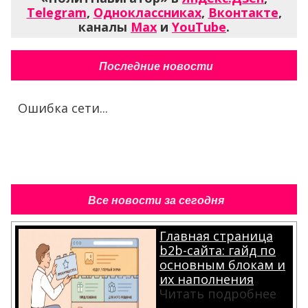
Telegram
,
Одноклассниках
,
Вконтакте
,
каналы
Max
и
YouTube
.
Последние новости
Ошибка сети...
Все новости за сегодня
Главная страница
b2b-сайта: гайд по
основным блокам и
их наполнения
Читать подробнее