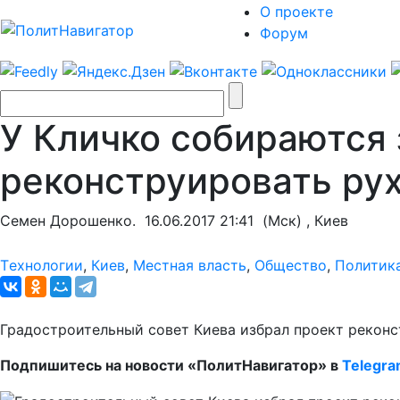
О проекте
Форум
У Кличко собираются 
реконструировать ру
Семен Дорошенко.
16.06.2017 21:41
(Мск) , Киев
Tехнологии
,
Киев
,
Местная власть
,
Общество
,
Политик
Градостроительный совет Киева избрал проект реконст
Подпишитесь на новости «ПолитНавигатор» в
Telegr