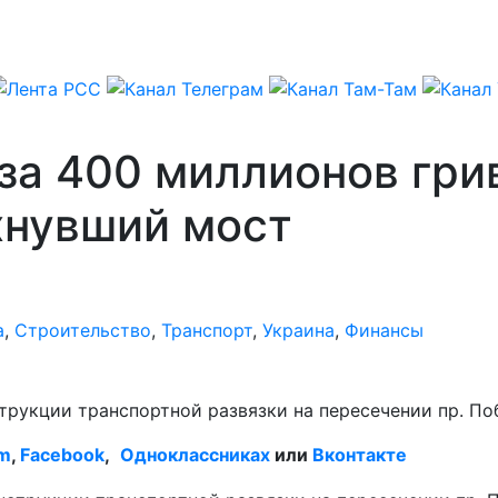
за 400 миллионов гри
хнувший мост
а
,
Строительство
,
Транспорт
,
Украина
,
Финансы
рукции транспортной развязки на пересечении пр. Поб
am
,
Facebook
,
Одноклассниках
или
Вконтакте