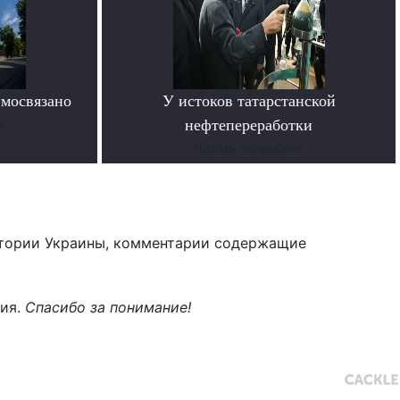
имосвязано
У истоков татарстанской
е
нефтепереработки
Читать подробнее
тории Украины, комментарии содержащие
ния.
Спасибо за понимание!