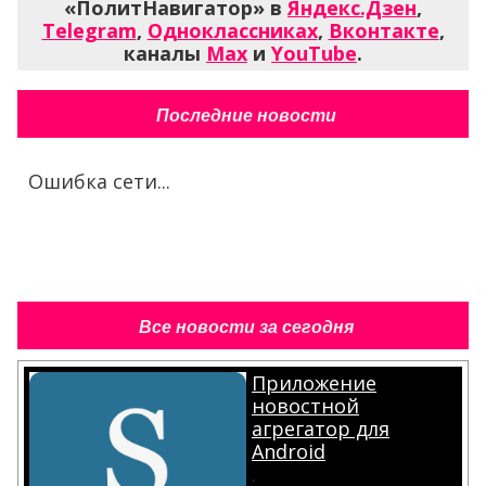
«ПолитНавигатор» в
Яндекс.Дзен
,
Telegram
,
Одноклассниках
,
Вконтакте
,
каналы
Max
и
YouTube
.
Последние новости
Ошибка сети...
Все новости за сегодня
Приложение
новостной
агрегатор для
Android
.