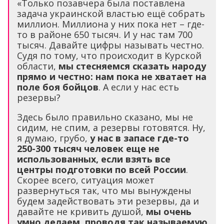
«Только позавчера была поставлена
задача украинской властью ещё собрать
миллион. Миллиона у них пока нет – где-
то в районе 650 тысяч. И у нас там 700
тысяч. Давайте цифры называть честно.
Судя по тому, что происходит в Курской
области,
мы стесняемся сказать народу
прямо и честно: нам пока не хватает на
поле боя бойцов
. А если у нас есть
резервы?
Здесь было правильно сказано, мы не
сидим, не спим, а резервы готовятся. Ну,
я думаю, грубо,
у нас в запасе где-то
250-300 тысяч человек еще не
использованных, если взять все
центры подготовки по всей России
.
Скорее всего, ситуация может
развернуться так, что мы вынуждены
будем задействовать эти резервы, да и
давайте не кривить душой,
мы очень
умно делаем, проводя так называемую