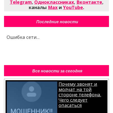
Telegram
,
Одноклассниках
,
Вконтакте
,
каналы
Max
и
YouTube
.
Последние новости
Ошибка сети...
Все новости за сегодня
Почему звонят и
молчат на той
стороне телефона.
Чего следует
опасаться
.