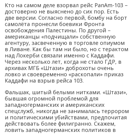
Кто на самом деле взорвал рейс PanAm-103 –
достоверно не выяснено до сих пор. Есть
две версии. Согласно первой, бомбу на борт
самолёта пронесли боевики Фронта
освобождения Палестины. По другой –
американцы «подчищали» собственную
агентуру, засвеченную в торговле опиумом
в Ливане. Как бы там ни было, но с терактом
над Локерби связали именно с Каддафи.
Через несколько лет, когда не стало ГДР, в
архивах МГБ «Штази» доброхоты очень
ловко и своевременно «раскопали» приказ
Каддафи на взрыв рейса 103.
Фальшак, шитый белыми нитками. «Штази»,
бывшая огромной проблемой для
западногерманских и американских
спецслужб, никогда не занималась террором
и политическими убийствами, предпочитая
действовать более филигранно. Скажем,
ловить западногерманских политиков в