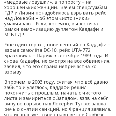
«медовые ловушки», а попросту – на
хорошеньких женщин. Зачем спецслужбам
ГДР и Ливии понадобилось взрывать рейс
над Локерби – об этом «источники»
умалчивают. Если, конечно, вывести за
рамки демонизацию дуплетом Каддафи и
МГБ ГДР.
Ещё один теракт, повешенный на Каддафи –
взрыв самолёта DC-10, рейс UTA-772
Браззавиль – Париж в сентябре 1989 года. И
снова Каддафи, не смотря на все обвинения,
заявил, что его страна непричастна ко
взрыву.
Впрочем, в 2003 году, считая, что всё давно
забыто и улеглось, Каддафи решил
покончить с прошлым, начать с чистого
листа и замириться с Западом, взяв на себя
вину во взрыве над Локерби. Тут же зашла
речь о снятии санкций, но Франция заявила,
что использует своё право вето в Совбезе