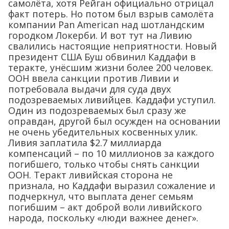
самолёта, хотя Рейган официально отрицал
факт потерь. Но потом был взрыв самолёта
компании Pan American над шотландским
городком Локерби. И вот тут на Ливию
свалились настоящие неприятности. Новый
президент США Буш обвинил Каддафи в
теракте, унёсшим жизни более 200 человек.
ООН ввела санкции против Ливии и
потребовала выдачи для суда двух
подозреваемых ливийцев. Каддафи уступил.
Один из подозреваемых был сразу же
оправдан, другой был осужден на основании
не очень убедительных косвенных улик.
Ливия заплатила $2.7 миллиарда
компенсаций – по 10 миллионов за каждого
погибшего, только чтобы снять санкции
ООН. Теракт ливийская сторона не
признала, но Каддафи выразил сожаление и
подчеркнул, что выплата денег семьям
погибшим – акт доброй воли ливийского
народа, поскольку «люди важнее денег».