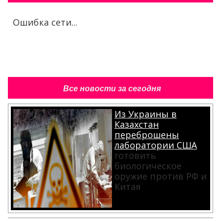
Ошибка сети...
Все новости за сегодня
Из Украины в
Казахстан
переброшены
лаборатории США
готовить
биологическое
оружие против РФ и
Китая