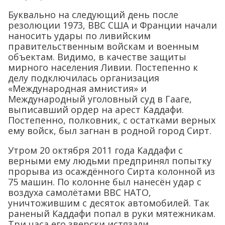
Буквально на следующий день после
резолюции 1973, ВВС США и Франции начали
наносить удары по ливийским
правительственным войскам и военным
объектам. Видимо, в качестве защиты
мирного населения Ливии. Постепенно к
делу подключилась организация
«Международная амнистия» и
Международный уголовный суд в Гааге,
выписавший ордер на арест Каддафи.
Постепенно, полковник, с остатками верных
ему войск, был загнан в родной город Сирт.
Утром 20 октября 2011 года Каддафи с
верными ему людьми предпринял попытку
прорыва из осаждённого Сирта колонной из
75 машин. По колонне был нанесён удар с
воздуха самолётами ВВС НАТО,
уничтожившим с десяток автомобилей. Так
раненый Каддафи попал в руки мятежникам.
Три часа его зверски истязали