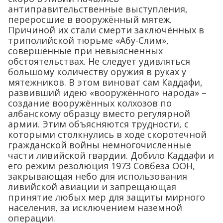
антиправительственные выступления,
переросшие в вооружённый мятеж.
Причиной их стали смерти заключённых в
триполийской тюрьме «Абу-Слим»,
совершённые при невыясненных
обстоятельствах. Не следует удивляться
большому количеству оружия в руках у
мятежников. В этом виноват сам Каддафи,
развивший идею «вооружённого народа» –
создание вооружённых колхозов по
албанскому образцу вместо регулярной
армии. Этим объясняются трудности, с
которыми столкнулись в ходе скоротечной
гражданской войны немногочисленные
части ливийской гвардии. Добило Каддафи и
его режим резолюция 1973 Совбеза ООН,
закрывающая небо для использования
ливийской авиации и запрещающая
принятие любых мер для защиты мирного
населения, за исключением наземной
операции.