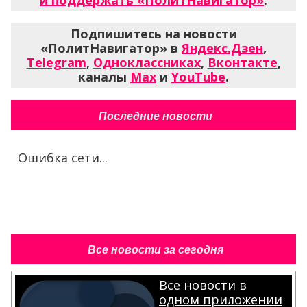
и поддержать «ПолитНавигатор»
.
Подпишитесь на новости
«ПолитНавигатор» в
Яндекс.Дзен
,
Telegram
,
Одноклассниках
,
Вконтакте
,
каналы
Max
и
YouTube
.
Последние новости
Ошибка сети...
Все новости за сегодня
Все новости в
одном приложении