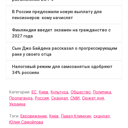
Категории:
ЕС
,
Киев
,
Культура
,
Общество
,
Политика
,
Пропаганда
,
Россия
,
Скандал
,
СМИ
,
Сюжет дня
,
Украина
Тэги:
Евровижение
,
Киев
,
Павел Климкин
,
скандал
,
Юлия Самойлова