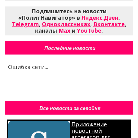
Подпишитесь на новости
«ПолитНавигатор» в
Яндекс.Дзен
,
Telegram
,
Одноклассниках
,
Вконтакте
,
каналы
Max
и
YouTube
.
Последние новости
Ошибка сети...
Все новости за сегодня
Приложение
новостной
агрегатор для