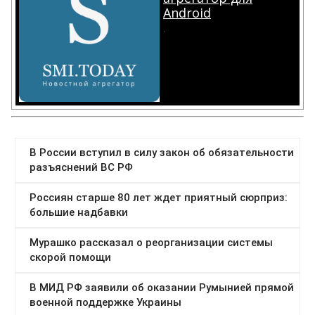
Android
.