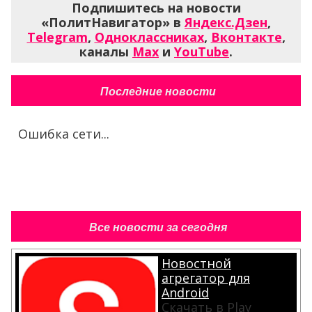
Подпишитесь на новости
«ПолитНавигатор» в
Яндекс.Дзен
,
Telegram
,
Одноклассниках
,
Вконтакте
,
каналы
Max
и
YouTube
.
Последние новости
Ошибка сети...
Все новости за сегодня
Новостной
агрегатор для
Android
Скачать в Play