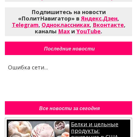
Подпишитесь на новости
«ПолитНавигатор» в
Яндекс.Дзен
,
Telegram
,
Одноклассниках
,
Вконтакте
,
каналы
Max
и
YouTube
.
Последние новости
Ошибка сети...
Все новости за сегодня
Белки и цельные
продукты: