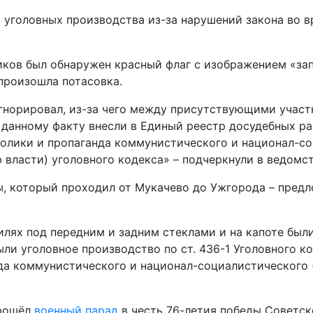
 уголовных производства из-за нарушений закона во 
ников был обнаружен красный флаг с изображением «з
произошла потасовка.
игнорировал, из-за чего между присутствующими учас
данному факту внесли в Единый реестр досудебных расс
олики и пропаганда коммунистического и национал-со
 власти) уголовного кодекса» – подчеркнули в ведомст
ы, который проходил от Мукачево до Ужгорода – пред
илях под передним и задним стеклами и на капоте бы
и уголовное производство по ст. 436-1 Уголовного ко
а коммунистического и национал-социалистического (
прошёл
военный парад
в честь 76-летия победы Советск