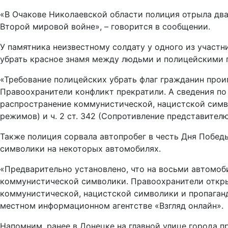
«В Очакове Николаевской области полиция отрыла два
Второй мировой войне», – говорится в сообщении.
У памятника неизвестному солдату у одного из участ
убрать красное знамя между людьми и полицейскими 
«Требование полицейских убрать флаг гражданин про
Правоохранители конфликт прекратили. А сведения по 
распространение коммунистической, нацистской симв
режимов) и ч. 2 ст. 342 (Сопротивление представителю
Также полиция сорвала автопробег в честь Дня Побед
символики на некоторых автомобилях.
«Предварительно установлено, что на восьми автомоб
коммунистической символики. Правоохранители открыл
коммунистической, нацистской символики и пропаганд
местном информационном агентстве «Взгляд онлайн».
Напомним, ранее в Донецке на главной улице города 