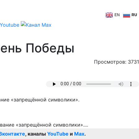
EN
RU
День Победы
Просмотров: 3731
ание «запрещённой символики».
Вконтакте
, каналы
YouTube
и
Max
.