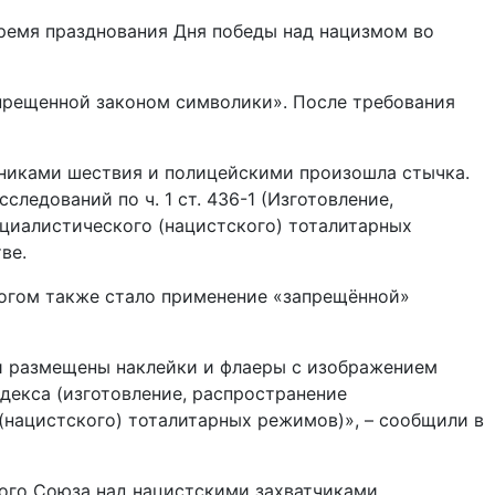
время празднования Дня победы над нацизмом во
апрещенной законом символики». После требования
тниками шествия и полицейскими произошла стычка.
ледований по ч. 1 ст. 436-1 (Изготовление,
циалистического (нацистского) тоталитарных
ве.
логом также стало применение «запрещённой»
ли размещены наклейки и флаеры с изображением
декса (изготовление, распространение
нацистского) тоталитарных режимов)», – сообщили в
ого Союза над нацистскими захватчиками.