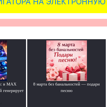
ГАТОРА НА ЭЛЕКТРОННУЮ
и: в MAX
8 марта без банальностей — подари
й генерирует
песню
.
ты