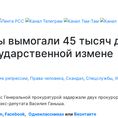
ы вымогали 45 тысяч 
сударственной измене
ие репрессии
,
Права человека
,
Скандал
,
Спецслужбы
,
У
с Генеральной прокуратурой задержали двух прокурор
 экс-депутата Василия Ганыша.
am
,
Facebook
,
Одноклассниках
или
Вконтакте