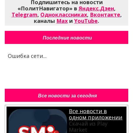
Подпишитесь на новости
«ПолитНавигатор» в
Яндекс.Дзен
,
Telegram
,
Одноклассниках
,
Вконтакте
,
каналы
Max
и
YouTube
.
Последние новости
Ошибка сети...
Все новости за сегодня
Все новости в
одном приложении
Скачай из Play
Market