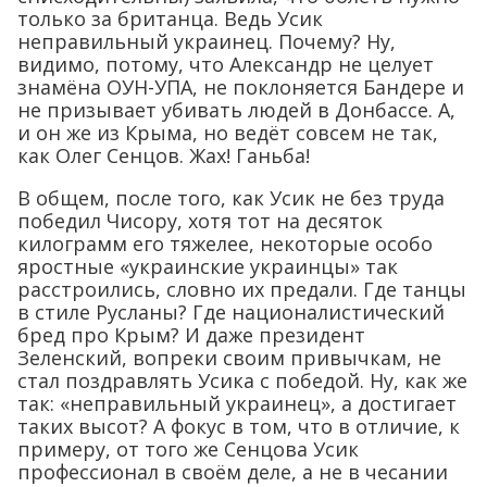
только за британца. Ведь Усик
неправильный украинец. Почему? Ну,
видимо, потому, что Александр не целует
знамёна ОУН-УПА, не поклоняется Бандере и
не призывает убивать людей в Донбассе. А,
и он же из Крыма, но ведёт совсем не так,
как Олег Сенцов. Жах! Ганьба!
В общем, после того, как Усик не без труда
победил Чисору, хотя тот на десяток
килограмм его тяжелее, некоторые особо
яростные «украинские украинцы» так
расстроились, словно их предали. Где танцы
в стиле Русланы? Где националистический
бред про Крым? И даже президент
Зеленский, вопреки своим привычкам, не
стал поздравлять Усика с победой. Ну, как же
так: «неправильный украинец», а достигает
таких высот? А фокус в том, что в отличие, к
примеру, от того же Сенцова Усик
профессионал в своём деле, а не в чесании