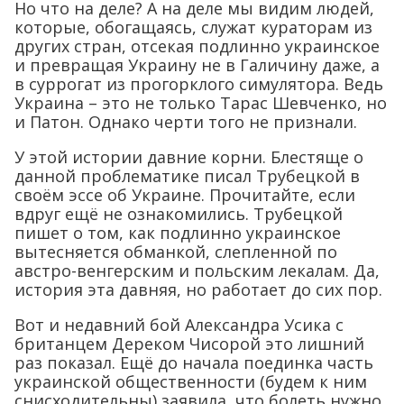
Но что на деле? А на деле мы видим людей,
которые, обогащаясь, служат кураторам из
других стран, отсекая подлинно украинское
и превращая Украину не в Галичину даже, а
в суррогат из прогорклого симулятора. Ведь
Украина – это не только Тарас Шевченко, но
и Патон. Однако черти того не признали.
У этой истории давние корни. Блестяще о
данной проблематике писал Трубецкой в
своём эссе об Украине. Прочитайте, если
вдруг ещё не ознакомились. Трубецкой
пишет о том, как подлинно украинское
вытесняется обманкой, слепленной по
австро-венгерским и польским лекалам. Да,
история эта давняя, но работает до сих пор.
Вот и недавний бой Александра Усика с
британцем Дереком Чисорой это лишний
раз показал. Ещё до начала поединка часть
украинской общественности (будем к ним
снисходительны) заявила, что болеть нужно