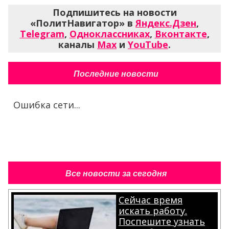
Подпишитесь на новости
«ПолитНавигатор» в
Яндекс.Дзен
,
Telegram
,
Одноклассниках
,
Вконтакте
,
каналы
Max
и
YouTube
.
Последние новости
Ошибка сети...
Все новости за сегодня
Сейчас время
искать работу.
Поспешите узнать