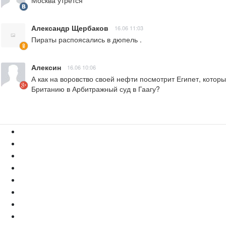
Москва утрется
Александр Щербаков
16.06 11:03
Пираты распоясались в дюпель .
Алексин
16.06 10:06
А как на воровство своей нефти посмотрит Египет, котор
Британию в Арбитражный суд в Гаагу?