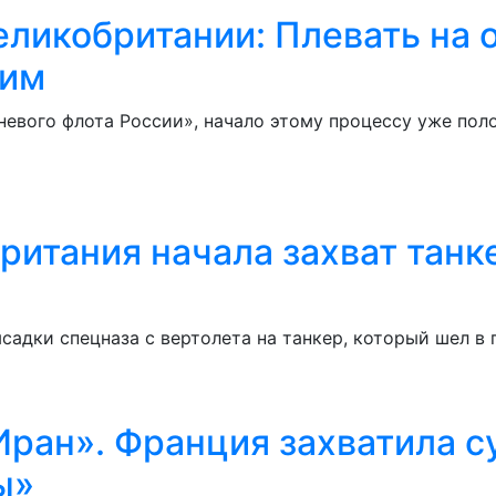
ликобритании: Плевать на 
жим
евого флота России», начало этому процессу уже поло
ритания начала захват танк
адки спецназа с вертолета на танкер, который шел в
 Иран». Франция захватила 
ы»