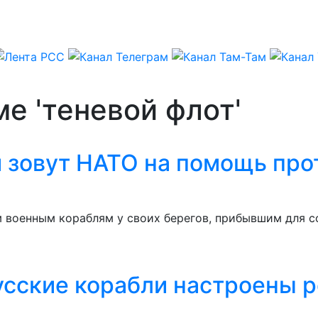
е 'теневой флот'
ии зовут НАТО на помощь пр
м военным кораблям у своих берегов, прибывшим для с
усские корабли настроены р