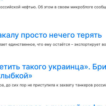
российской нефтью. Об этом в своем микроблоге сооб
акалу просто нечего терять
лает единственное, что ему остаётся – экспортирует в
тить такого украинца». Бри
улыбкой»
, до сих пор не приступила к захвату танкеров росси