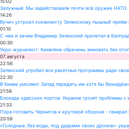
15:02
Залужный: Мы задействовали почти всё оружие НАТО. 
14:26
Вучич устроил кокаинисту Зеленскому пышный приём 
01:10
С чем и зачем Владимир Зеленский прилетел в Белгра
00:30
Укро-журналист: Киевляне обречены зимовать без ото
07 августа
22:56
Зеленский угробил все ракетные программы ради своег
22:30
В Киеве умоляют Запад передать им хотя бы безнадёж
21:58
Блокада одесских портов: Украине грозят проблемы 
21:33
Пора готовить Чернигов к круговой обороне - генерал
20:58
«Голодные, без воды, под ударами своих дронов»: ук