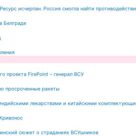
Ресурс исчерпан. Россия смогла найти противодейств
в Белграде
д
пления
о проекта FirePoint – генерал ВСУ
но просроченные ракеты
с индийскими лекарствами и китайскими комплектующи
 Кривонос
раинский сюжет о страданиях ВСУшников