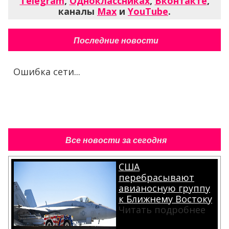
Telegram
,
Одноклассниках
,
Вконтакте
,
каналы
Max
и
YouTube
.
Последние новости
Ошибка сети...
Все новости за сегодня
США
перебрасывают
авианосную группу
к Ближнему Востоку
Читать подробнее