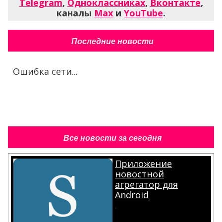
Telegram
,
Одноклассниках
,
Вконтакте
,
каналы
Max
и
YouTube
.
Последние новости
Ошибка сети...
Все новости за сегодня
Приложение
новостной
агрегатор для
Android
.