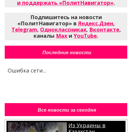
и поддержать «ПолитНавигатор»
.
Подпишитесь на новости
«ПолитНавигатор» в
Яндекс.Дзен
,
Telegram
,
Одноклассниках
,
Вконтакте
,
каналы
Max
и
YouTube
.
Последние новости
Ошибка сети...
Все новости за сегодня
Из Украины в
Казахстан