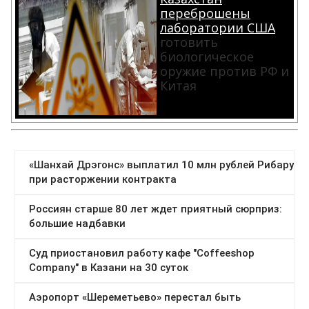
переброшены
лаборатории США
готовить
биологическое
оружие против РФ и
Китая