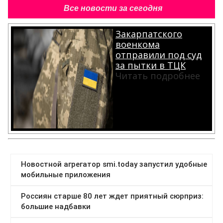
Все новости за сегодня
Закарпатского
военкома
отправили под суд
за пытки в ТЦК
Читать подробнее