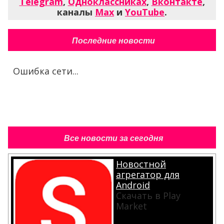
Telegram
,
Одноклассниках
,
Вконтакте
,
каналы
Max
и
YouTube
.
Последние новости
Ошибка сети...
Все новости за сегодня
Новостной
агрегатор для
Android
Скачать в Play
Market