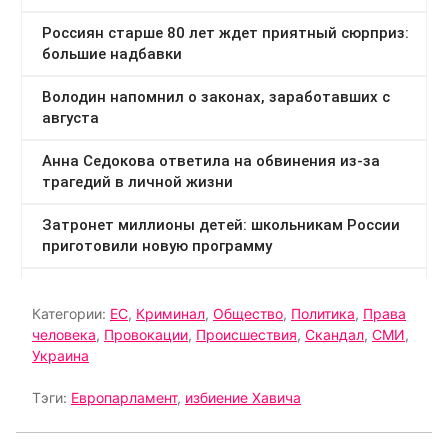
Категории:
ЕС
,
Криминал
,
Общество
,
Политика
,
Права
человека
,
Провокации
,
Происшествия
,
Скандал
,
СМИ
,
Украина
Тэги:
Европарламент
,
избиение Хавича