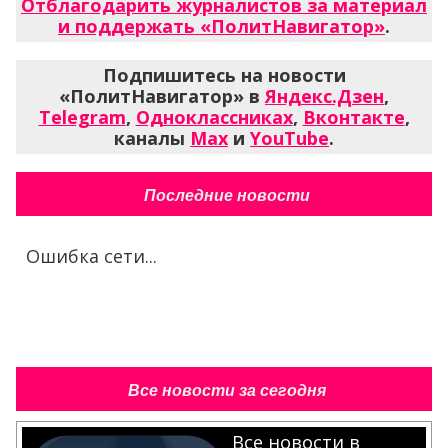
Отблагодарить журналистов за материал
и поддержать «ПолитНавигатор»
.
Подпишитесь на новости
«ПолитНавигатор» в
Яндекс.Дзен
,
Telegram
,
Одноклассниках
,
Вконтакте
,
каналы
Max
и
YouTube
.
Последние новости
Ошибка сети...
Все новости за сегодня
Все новости в