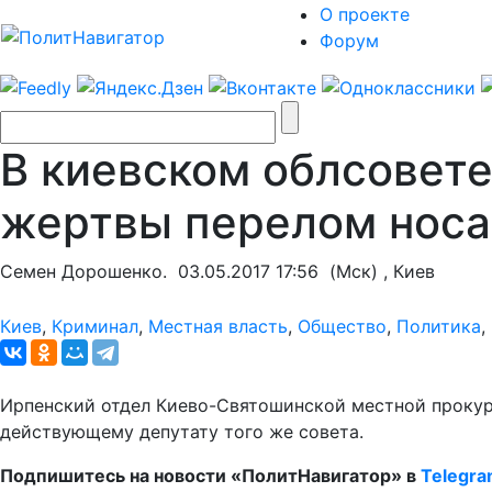
О проекте
Форум
В киевском облсовете
жертвы перелом носа
Семен Дорошенко.
03.05.2017 17:56
(Мск) , Киев
Киев
,
Криминал
,
Местная власть
,
Общество
,
Политика
,
Ирпенский отдел Киево-Святошинской местной прокур
действующему депутату того же совета.
Подпишитесь на новости «ПолитНавигатор» в
Telegr