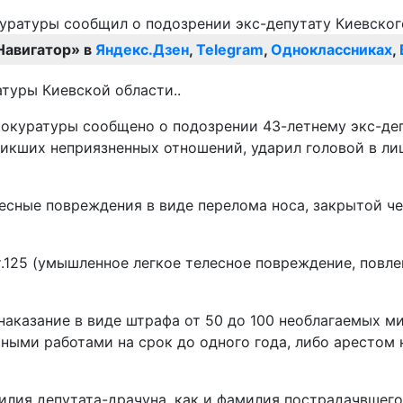
Навигатор» в
Яндекс.Дзен
,
Telegram
,
Одноклассниках
,
туры Киевской области..
куратуры сообщено о подозрении 43-летнему экс-депу
икших неприязненных отношений, ударил головой в лиц
лесные повреждения в виде перелома носа, закрытой ч
.125 (умышленное легкое телесное повреждение, повл
 наказание в виде штрафа от 50 до 100 необлагаемых
ьными работами на срок до одного года, либо арестом
лия депутата-драчуна, как и фамилия пострадачвшего,