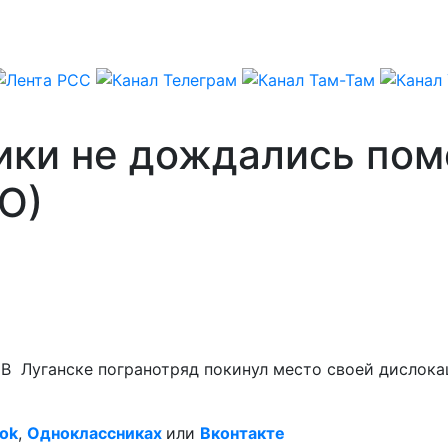
ики не дождались пом
О)
 В Луганске погранотряд покинул место своей дислока
ok
,
Одноклассниках
или
Вконтакте