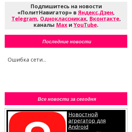
Подпишитесь на новости
«ПолитНавигатор» в
Яндекс.Дзен
,
Telegram
,
Одноклассниках
,
Вконтакте
,
каналы
Max
и
YouTube
.
Последние новости
Ошибка сети...
Все новости за сегодня
Новостной
агрегатор для
Android