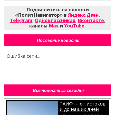
Подпишитесь на новости
«ПолитНавигатор» в
Яндекс.Дзен
,
Telegram
,
Одноклассниках
,
Вконтакте
,
каналы
Max
и
YouTube
.
Последние новости
Ошибка сети...
Все новости за сегодня
ТАИФ — от истоков
и до наших дней
Читать подробнее