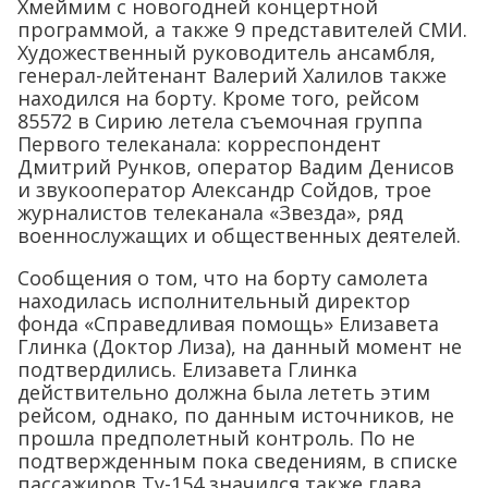
Хмеймим с новогодней концертной
программой, а также 9 представителей СМИ.
Художественный руководитель ансамбля,
генерал-лейтенант Валерий Халилов также
находился на борту. Кроме того, рейсом
85572 в Сирию летела съемочная группа
Первого телеканала: корреспондент
Дмитрий Рунков, оператор Вадим Денисов
и звукооператор Александр Сойдов, трое
журналистов телеканала «Звезда», ряд
военнослужащих и общественных деятелей.
Сообщения о том, что на борту самолета
находилась исполнительный директор
фонда «Справедливая помощь» Елизавета
Глинка (Доктор Лиза), на данный момент не
подтвердились. Елизавета Глинка
действительно должна была лететь этим
рейсом, однако, по данным источников, не
прошла предполетный контроль. По не
подтвержденным пока сведениям, в списке
пассажиров Ту-154 значился также глава