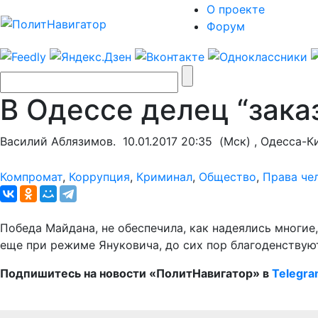
О проекте
Форум
В Одессе делец “зака
Василий Аблязимов.
10.01.2017 20:35
(Мск) , Одесса-К
Компромат
,
Коррупция
,
Криминал
,
Общество
,
Права че
Победа Майдана, не обеспечила, как надеялись многи
еще при режиме Януковича, до сих пор благоденствую
Подпишитесь на новости «ПолитНавигатор» в
Telegr