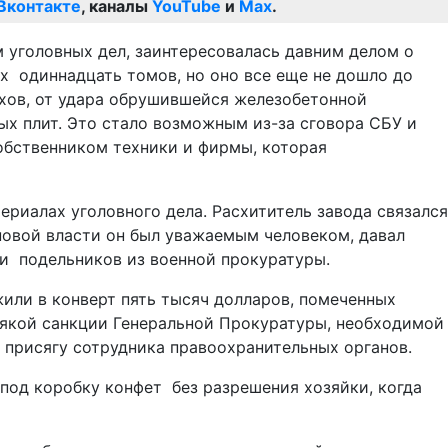
Вконтакте
, каналы
YouTube
и
Max
.
 уголовных дел, заинтересовалась давним делом о
х одиннадцать томов, но оно все еще не дошло до
цехов, от удара обрушившейся железобетонной
ых плит. Это стало возможным из-за сговора СБУ и
собственником техники и фирмы, которая
риалах уголовного дела. Расхититель завода связался
 новой власти он был уважаемым человеком, давал
и подельников из военной прокуратуры.
жили в конверт пять тысяч долларов, помеченных
сякой санкции Генеральной Прокуратуры, необходимой
 присягу сотрудника правоохранительных органов.
под коробку конфет без разрешения хозяйки, когда