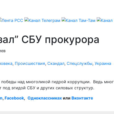
зал” СБУ прокурора
иев
ловека
,
Происшествия
,
Скандал
,
Спецслужбы
,
Украина
е, победы над многоликой гидрой коррупции. Ведь мно
т под эгидой СБУ и других силовых структур.
am
,
Facebook
,
Одноклассниках
или
Вконтакте