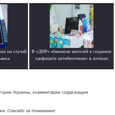
нах на случай
В «ДНР» обвинили жителей в создании
ьянса
«дефицита антибиотиков» в аптеках
е
.
тории Украины, комментарии содержащие
ния.
Спасибо за понимание!