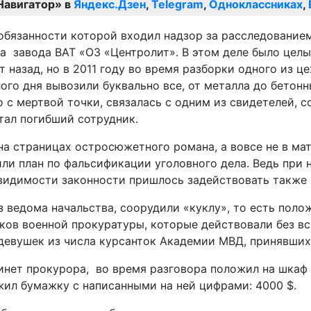
Навигатор» в
Яндекс.Дзен
,
Telegram
,
Одноклассниках
,
бязанности которой входил надзор за расследованием
 завода ВАТ «ОЗ «Центролит». В этом деле было целы
т назад, но в 2011 году во время разборки одного из 
ого дня вывозили буквально все, от металла до бетонн
о с мертвой точки, связалась с одним из свидетелей, 
тал погибший сотрудник.
 страницах остросюжетного романа, а вовсе не в мате
или план по фальсификации уголовного дела. Ведь при
видимости законности пришлось задействовать также 
з ведома начальства, соорудили «куклу», то есть поло
ков военной прокуратуры, которые действовали без в
 девушек из числа курсанток Академии МВД, принявших
инет прокурора, во время разговора положил на шкаф 
ожил бумажку с написанными на ней цифрами: 4000 $.