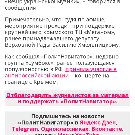
«Вечiр української музики», – говорится в
сообщении.
Примечательно, что, судя по афише,
мероприятие проходит при поддержке
крупнейшего крымского ТЦ «Меганом»,
ранее принадлежавшего депутату
Верховной Рады Василию Хмельницкому.
Как сообщал «ПолитНавигатор», недавно
группа «Бумбокс», ранее пользующаяся
популярностью в РФ,
приняла участие в
антироссийской акции
– концерте на
границе с Крымом.
Отблагодарить журналистов за материал
и поддержать «ПолитНавигатор»
.
Подпишитесь на новости
«ПолитНавигатор» в
Яндекс.Дзен
,
Telegram
,
Одноклассниках
,
Вконтакте
,
каналы
Max
и
YouTube
.