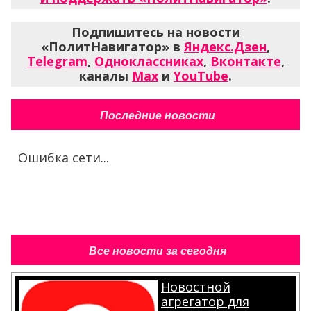
Подпишитесь на новости
«ПолитНавигатор» в
Яндекс.Дзен
,
Telegram
,
Одноклассниках
,
Вконтакте
,
каналы
Max
и
YouTube
.
Последние новости
Ошибка сети...
Все новости за сегодня
Новостной
агрегатор для