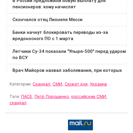
Категории:
Скандал
,
СМИ
,
Сюжет дня
,
Украина
Тэги:
ПАСЕ
,
Петр Порошенко
,
российские СМИ
,
скандал