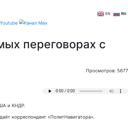
EN
RU
мых переговорах с
Просмотров: 5677
США и КНДР.
едаёт корреспондент «ПолитНавигатора».