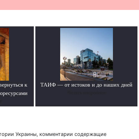
вернуться к
ТАИФ — от истоков и до наших дней
горесурсами
Читать подробнее
е
тории Украины, комментарии содержащие