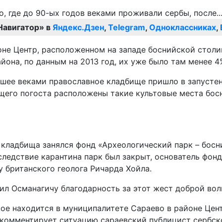
Навигатор» в
Яндекс.Дзен
,
Telegram
,
Одноклассниках
,
не Центр, расположенном на западе боснийской столи
йона, по данным на 2013 год, их уже было там менее 4
вшее веками православное кладбище пришло в запустен
ающего погоста расположены такие культовые места бо
кладбища занялся фонд «Археологический парк – босн
вследствие карантина парк был закрыт, основатель фо
у британского геолога Ричарда Хойла.
л Османагичу благодарность за этот жест доброй вол
ое находится в муниципалитете Сараево в районе Цен
 комментирует ситуацию сараевский публицист сербск