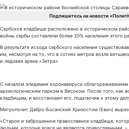
Подпишитесь на новости «Полит
Сербское кладбище расположено в историческом райо
войны сербы составляли более 20% населения этого ра
В результате исхода сербского населения существова
им, несмотря на то, что в сотнях метров возле ветш
и ледовая арена «Зетра».
С началом эпидемии коронавируса облагораживанием 
археологическим парком в Високом. После того, как 
кладбищем, и восстановил его, подключив к этому дел
Митрополит Дабро-Босанский Хризостом (Евич) вырази
«Старое и заброшенное православное кладбище, котор
людьми, которые вовсе не являются православными, –