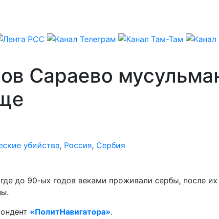
бов Сараево мусульма
ище
еские убийства
,
Россия
,
Сербия
где до 90-ых годов веками проживали сербы, после их
ы.
спондент
«ПолитНавигатора»
.