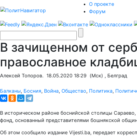
О проекте
Форум
В зачищенном от сер
православное кладб
Алексей Топоров.
18.05.2020 18:29
(Мск) , Белград
Балканы
,
Босния
,
Война
,
Общество
,
Политика
,
Политич
В историческом районе боснийской столицы Сараево, 
фонд, основанный представителями бошнякской общин
Об этом сообщило издание Vijesti.ba, передает корре