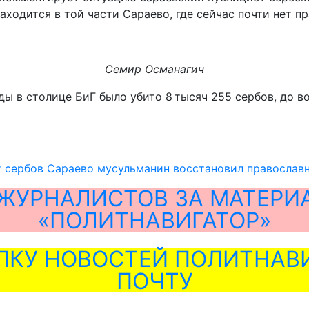
аходится в той части Сараево, где сейчас почти нет п
Семир Османагич
ды в столице БиГ было убито 8 тысяч 255 сербов, до в
т сербов Сараево мусульманин восстановил православ
ЖУРНАЛИСТОВ ЗА МАТЕРИ
«ПОЛИТНАВИГАТОР»
ЛКУ НОВОСТЕЙ ПОЛИТНАВИ
ПОЧТУ