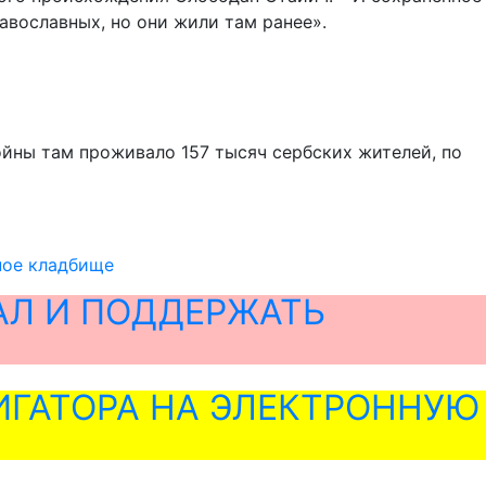
равославных, но они жили там ранее».
ойны там проживало 157 тысяч сербских жителей, по
ное кладбище
АЛ И ПОДДЕРЖАТЬ
ГАТОРА НА ЭЛЕКТРОННУЮ