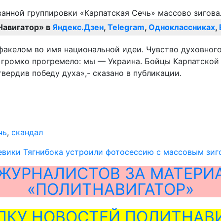
Навигатор» в
Яндекс.Дзен
,
Telegram
,
Одноклассниках
,
факелом во имя национальной идеи. Чувство духовного
 громко прогремело: мы — Украина. Бойцы Карпатской 
ердив победу духа»,- сказано в публикации.
чь
,
скандал
евики Тягнибока устроили фотосессию с массовым зи
ЖУРНАЛИСТОВ ЗА МАТЕРИ
«ПОЛИТНАВИГАТОР»
ЛКУ НОВОСТЕЙ ПОЛИТНАВИ