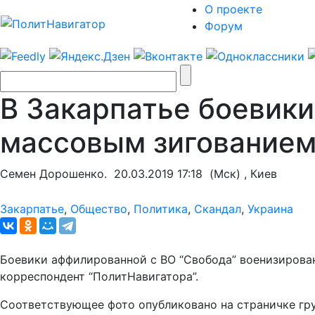
О проекте
Форум
В Закарпатье боевики
массовым зигование
Семен Дорошенко.
20.03.2019 17:18
(Мск) , Киев
Закарпатье
,
Общество
,
Политика
,
Скандал
,
Украина
Боевики аффилированной с ВО “Свобода” военизирован
корреспондент “ПолитНавигатора”.
Соответствующее фото опубликовано на страничке гру