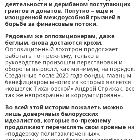
деятельности и дерибаном поступающих
грантов и донатов. Попутно – еще и
изощренной междоусобной грызней в
борьбе за финансовые потоки.
Рядовым же оппозиционерам, даже
беглым, снова достаются крохи.
Оппозиционный лохотрон продолжает
работать по-прежнему, только в
руководстве произошли перестановки и
обороты выросли, как минимум, на порядок.
Созданные после 2020 года фонды, главным
бенефициаром многих из которых является
«кошелек Тихановской» Андрей Стрижак, все
так же непрозрачны и коррумпированы.
Во всей этой истории пожалеть можно
лишь доверчивых белорусских
идеалистов, которые по-прежнему
продолжают перечислять свои кровные
на
«поддержку политзаключенных»,
программы помощи белорусам зарубежья и