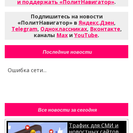
и поддержать «ПолитНавигатор»
.
Подпишитесь на новости
«ПолитНавигатор» в
Яндекс.Дзен
,
Telegram
,
Одноклассниках
,
Вконтакте
,
каналы
Max
и
YouTube
.
Последние новости
Ошибка сети...
Все новости за сегодня
Трафик для СМИ и
новостных сайтов