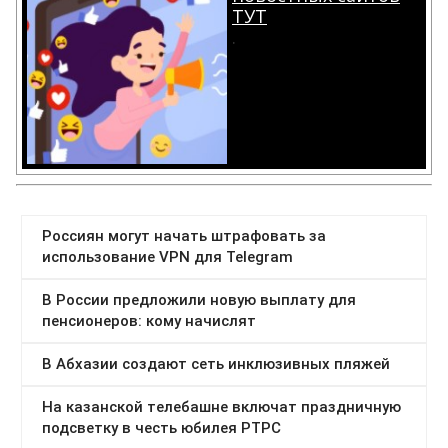
ТУТ
.