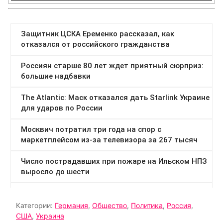
Категории:
Германия
,
Общество
,
Политика
,
Россия
,
США
,
Украина